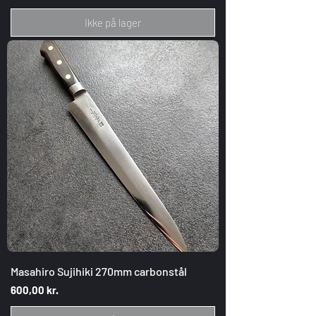
Ikke på lager
Masahiro Sujihiki 270mm carbonstål
Pris
600,00 kr.