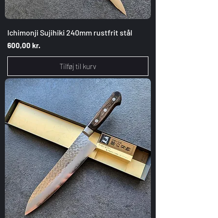
Ichimonji Sujihiki 240mm rustfrit stål
Pris
600,00 kr.
Tilføj til kurv