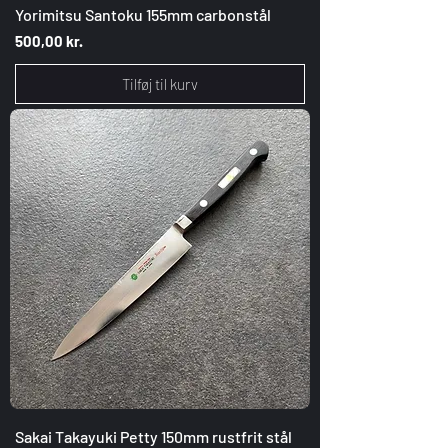
Yorimitsu Santoku 155mm carbonstål
Pris
500,00 kr.
Tilføj til kurv
Sakai Takayuki Petty 150mm rustfrit stål