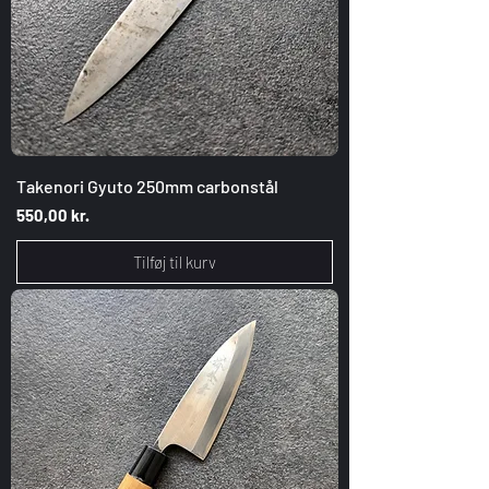
Takenori Gyuto 250mm carbonstål
Pris
550,00 kr.
Tilføj til kurv