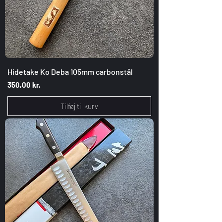
Hidetake Ko Deba 105mm carbonstål
Pris
350,00 kr.
Tilføj til kurv