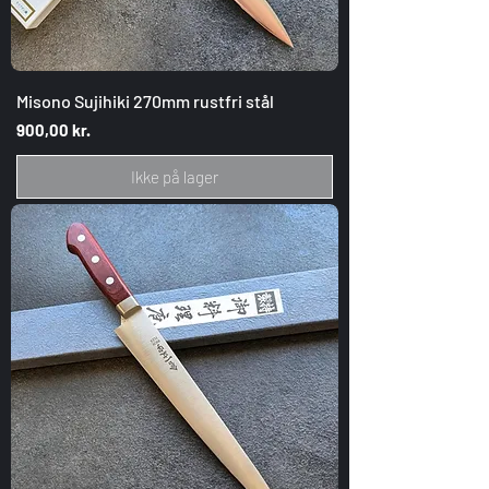
Misono Sujihiki 270mm rustfri stål
Pris
900,00 kr.
Ikke på lager