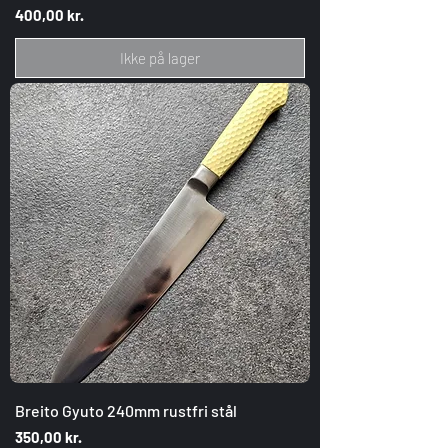
Pris
400,00 kr.
Ikke på lager
Breito Gyuto 240mm rustfri stål
Pris
350,00 kr.