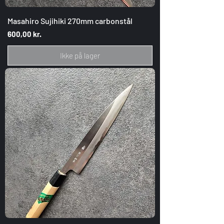
Masahiro Sujihiki 270mm carbonstål
Pris
600,00 kr.
Ikke på lager