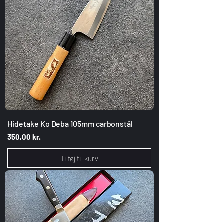
Hidetake Ko Deba 105mm carbonstål
Pris
350,00 kr.
Tilføj til kurv