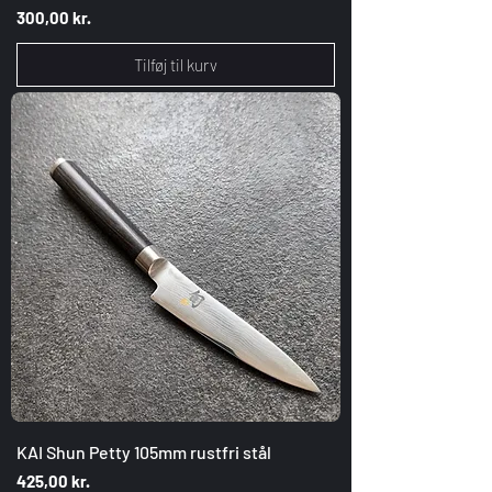
Pris
300,00 kr.
Tilføj til kurv
KAI Shun Petty 105mm rustfri stål
Pris
425,00 kr.