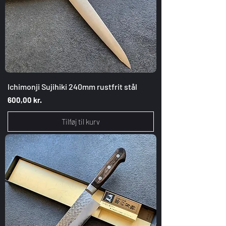
Ichimonji Sujihiki 240mm rustfrit stål
Pris
600,00 kr.
Tilføj til kurv