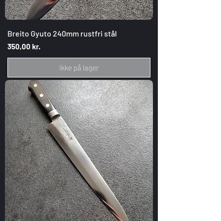
Breito Gyuto 240mm rustfri stål
Pris
350,00 kr.
Ikke på lager