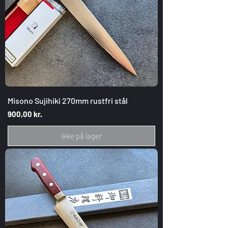
Misono Sujihiki 270mm rustfri stål
Pris
900,00 kr.
Ikke på lager