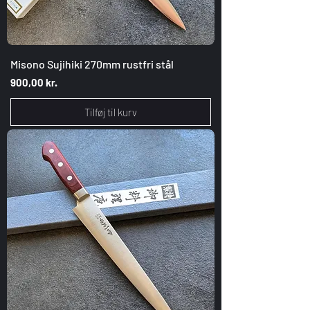
Misono Sujihiki 270mm rustfri stål
Pris
900,00 kr.
Tilføj til kurv