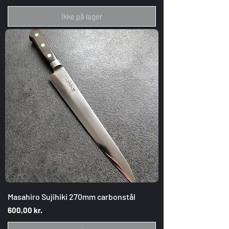
Ikke på lager
Masahiro Sujihiki 270mm carbonstål
Pris
600,00 kr.