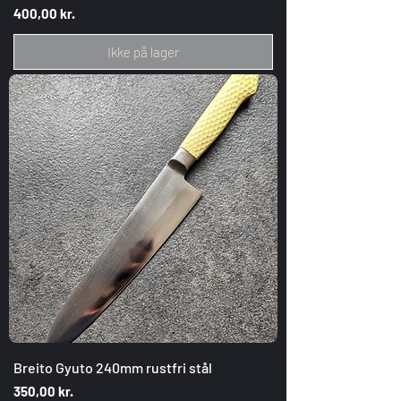
Pris
400,00 kr.
Ikke på lager
Breito Gyuto 240mm rustfri stål
Pris
350,00 kr.