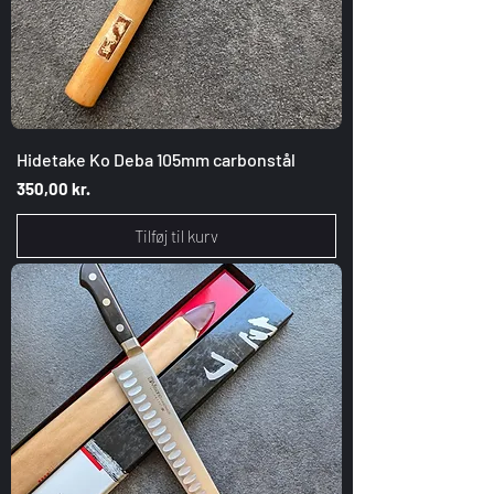
Hidetake Ko Deba 105mm carbonstål
Pris
350,00 kr.
Tilføj til kurv