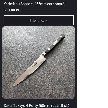
Yorimitsu Santoku 155mm carbonstål
Pris
500,00 kr.
Tilføj til kurv
Sakai Takayuki Petty 150mm rustfrit stål