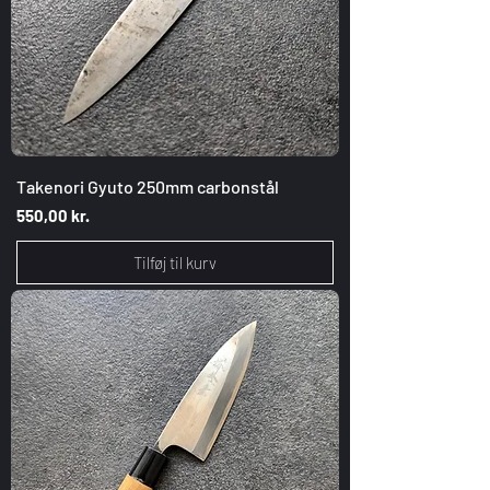
Takenori Gyuto 250mm carbonstål
Pris
550,00 kr.
Tilføj til kurv