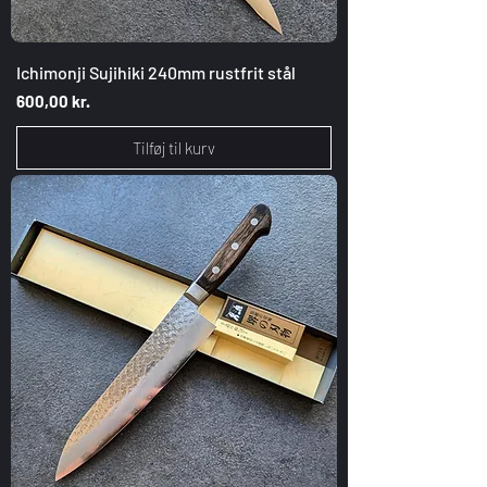
Ichimonji Sujihiki 240mm rustfrit stål
Pris
600,00 kr.
Tilføj til kurv