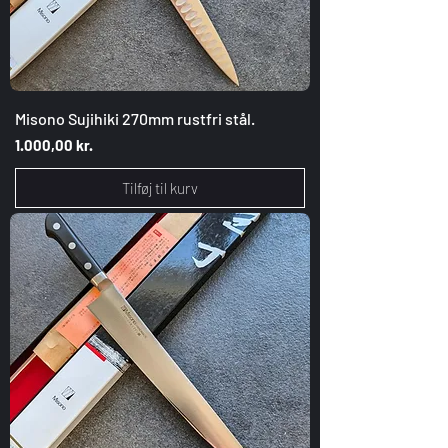
Misono Sujihiki 270mm rustfri stål.
Pris
1.000,00 kr.
Tilføj til kurv