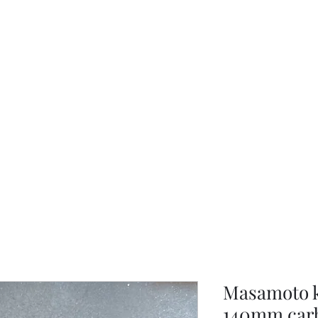
KNIVSLIBNING.COM
Masamoto 
140mm carb