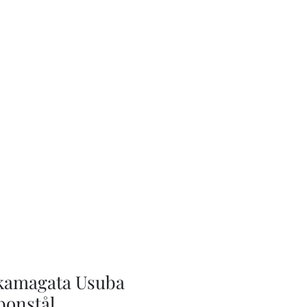
kamagata Usuba
onstål