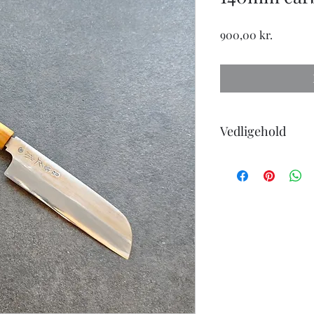
Pris
900,00 kr.
Vedligehold
Når du køber en kniv
følgende:
-Knivene tåler ikke 
-undgå at skære i hår
-ingen knive er skarp
eller strygestål for a
-knive i carbonstål vi
helt normalt.
-knive i carbonstål sk
vil de danne rust.
-få slebet dine knive 