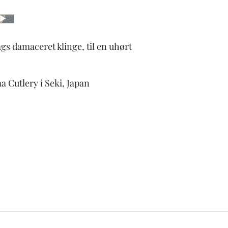
helt normalt.
-knive i carbonstål sk
vil de danne rust.
-få slebet dine knive 
gs damaceret klinge, til en uhørt
Passer du på dine kniv
a Cutlery i Seki, Japan