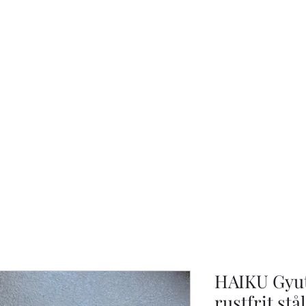
KNIVSLIBNING.COM
HAIKU Gyu
rustfrit stål