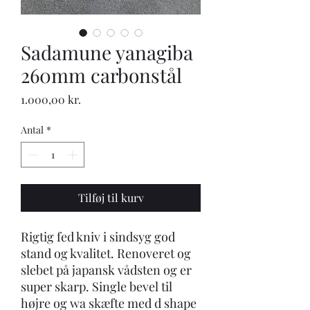
Sadamune yanagiba
260mm carbonstål
Pris
1.000,00 kr.
Antal
*
Tilføj til kurv
Rigtig fed kniv i sindsyg god
stand og kvalitet. Renoveret og
slebet på japansk vådsten og er
super skarp. Single bevel til
højre og wa skæfte med d shape