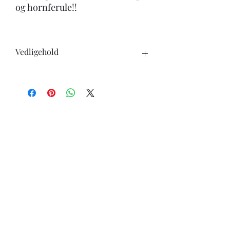
og hornferule!!
Vedligehold
Når du køber en kniv, skal du være
opmærksom på følgende:
-Knivene tåler ikke opvaskemaskine.
-undgå at skære i hårde genstande ben,
frosne varer ect.
-ingen knive er skarpe for evigt, brug
derfor læderstrop eller strygestål for at
holde skarpheden længst muligt.
-knive i carbonstål vil skifte udseende
med tiden, det er helt normalt.
-knive i carbonstål skal tørres godt af
efter brug, ellers vil de danne rust.
-få slebet dine knive ved en professionel
Passer du på dine knive holder de i rigtig