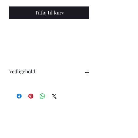
Tilføj til kurv
Vedligehold
Når du køber en kniv, skal du være
opmærksom på følgende:
-Knivene tåler ikke opvaskemaskine.
-undgå at skære i hårde genstande ben,
frosne varer ect.
-ingen knive er skarpe for evigt, brug
derfor læderstrop eller strygestål for at
holde skarpheden længst muligt.
-knive i carbonstål vil skifte udseende