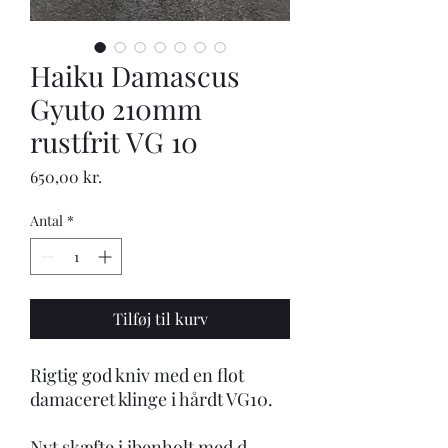
Haiku Damascus
Gyuto 210mm
rustfrit VG 10
Pris
650,00 kr.
Antal
*
Tilføj til kurv
Rigtig god kniv med en flot
damaceret klinge i hårdt VG10.
Nyt skæfte i ibenholt med d