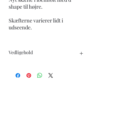
shape til højre.
Skæfterne varierer lidt i
udseende.
Vedligehold
Når du køber en kniv, skal du være
opmærksom på følgende:
-Knivene tåler ikke opvaskemaskine.
-undgå at skære i hårde genstande ben,
frosne varer ect.
-ingen knive er skarpe for evigt, brug
derfor læderstrop eller strygestål for at
holde skarpheden længst muligt.
-knive i carbonstål vil skifte udseende
med tiden, det er helt normalt.
-knive i carbonstål skal tørres godt af