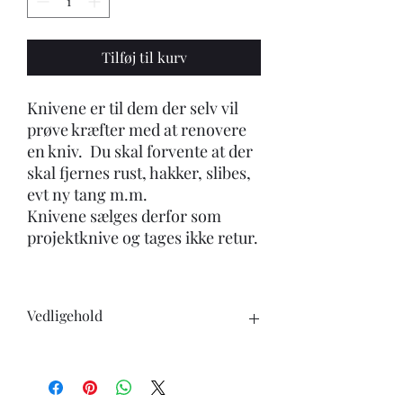
Tilføj til kurv
Knivene er til dem der selv vil
prøve kræfter med at renovere
en kniv. Du skal forvente at der
skal fjernes rust, hakker, slibes,
evt ny tang m.m.
Knivene sælges derfor som
projektknive og tages ikke retur.
Vedligehold
Når du køber en kniv, skal du være
opmærksom på følgende:
-Knivene tåler ikke opvaskemaskine.