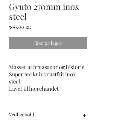
Gyuto 270mm inox
steel
Pris
500,00 kr.
Ikke på lager
Masser af brugsspor og historie.
Super fed kniv i rustfrit inox
steel.
Lavet til højrehåndet
Vedligehold
Når du køber en kniv, skal du være