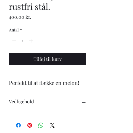
rustfri stål.
Pris
400,00 kr.
Antal
*
Tilføj til kurv
Perfekt til at flække en melon!
Vedligehold
Når du køber en kniv, skal du være
opmærksom på følgende:
-Knivene tåler ikke opvaskemaskine.