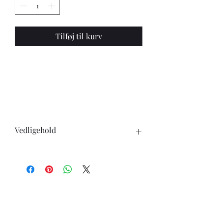
Tilføj til kurv
Vedligehold
Når du køber en kniv, skal du være
opmærksom på følgende:
-Knivene tåler ikke opvaskemaskine.
-undgå at skære i hårde genstande ben,
frosne varer ect.
-ingen knive er skarpe for evigt, brug
derfor læderstrop eller strygestål for at