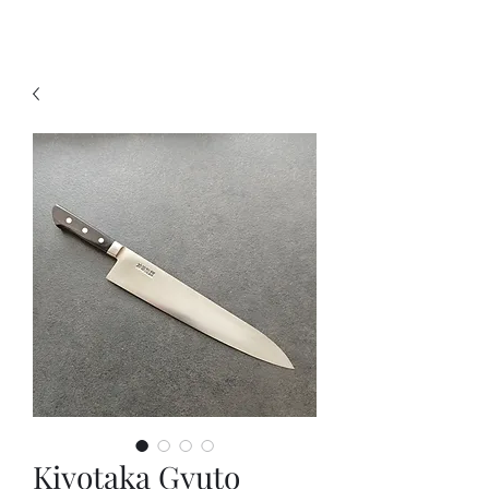
KNIVSLIBNING.COM
Kiyotaka Gyuto