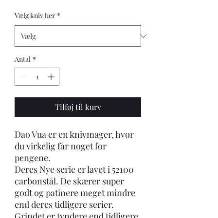
Vælg kniv her
*
Antal
*
Tilføj til kurv
Dao Vua er en knivmager, hvor
du virkelig får noget for
pengene.
Deres Nye serie er lavet i 52100
carbonstål. De skærer super
godt og patinere meget mindre
end deres tidligere serier.
Grindet er tyndere end tidligere