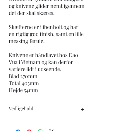
og knivene glider nemt igennem
det der skal skæres.
Skæfterne er i ibenholt og har
en rigtig god finish, samt en lille
messing ferule.
Knivene er håndlavet hos Dao
Vua i Vietnam og kan derfor
variere lidt i udseende.
Blad 270mm
Total 405mm
Højde 54mm
Vedligehold
Når du køber en kniv, skal du være
opmærksom på følgende: