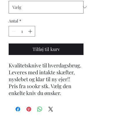
Antal
*
Tilføj til kurv
Kvalitetsknive til hverdagsbrug.
Leveres med intakte skæfter,
nyslebet og klar til ny ejer!!
Pris fra 100kr stk. Vælg den
enkelte kniv du ønsker.