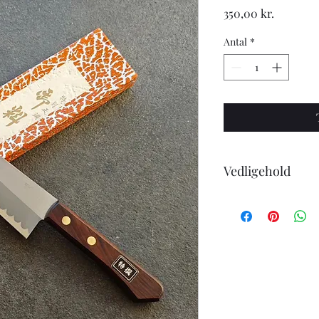
Pris
350,00 kr.
Antal
*
Vedligehold
Når du køber en kniv
følgende:
-Knivene tåler ikke 
-undgå at skære i hår
-ingen knive er skarp
eller strygestål for a
-knive i carbonstål vi
helt normalt.