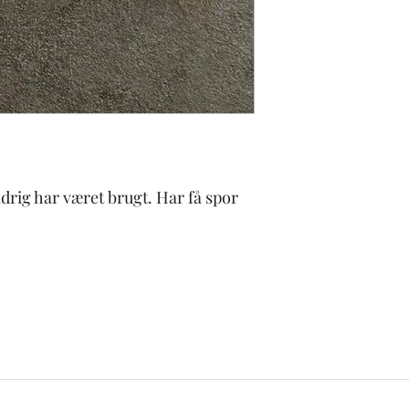
-knive i carbonstål sk
vil de danne rust.
-få slebet dine knive 
Passer du på dine kniv
ldrig har været brugt. Har få spor