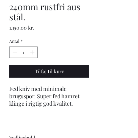
240mm rustfri aus
stål.
Pris
1.150,00 kr.
Antal
*
Tilføj til kurv
Fed kniv med minimale
brugsspor. Super fed hamret
klinge i rigtig god kvalitet.
Vedligehold