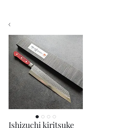
KNIVSLIBNING.COM
Ishizuchi kiritsuke