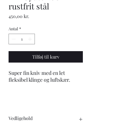
rustfrit stål
Pris
450,00 kr.
Antal
*
Tilføj til kurv
Super fin kniv med en let
fleksibel klinge og luftskær.
Vedligehold