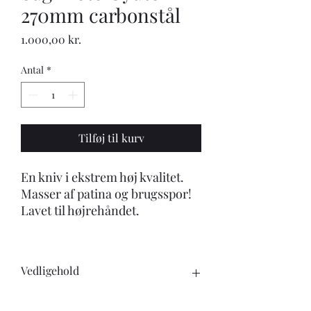
270mm carbonstål
Pris
1.000,00 kr.
Antal
*
Tilføj til kurv
En kniv i ekstrem høj kvalitet.
Masser af patina og brugsspor!
Lavet til højrehåndet.
Vedligehold
Når du køber en kniv, skal du være