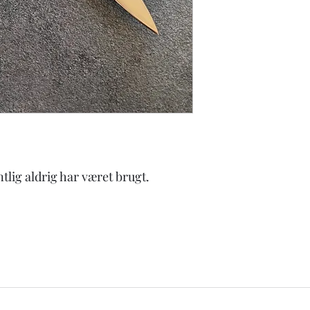
Passer du på dine kniv
tlig aldrig har været brugt.