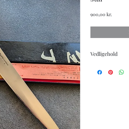
Pris
900,00 kr.
Vedligehold
Når du køber en kniv
følgende:
-Knivene tåler ikke 
-undgå at skære i hår
-ingen knive er skarp
eller strygestål for a
-knive i carbonstål vi
helt normalt.
-knive i carbonstål sk
vil de danne rust.
-få slebet dine knive 