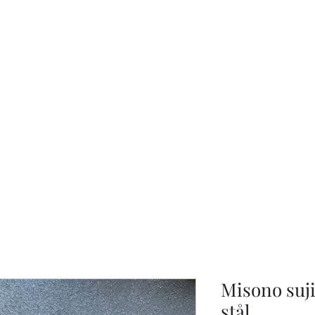
KNIVSLIBNING.COM
Misono suj
stål