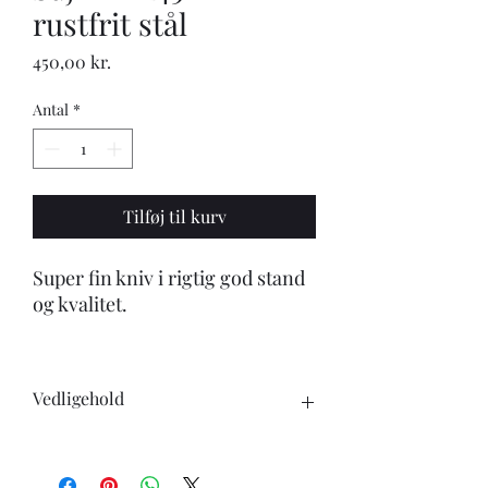
rustfrit stål
Pris
450,00 kr.
Antal
*
Tilføj til kurv
Super fin kniv i rigtig god stand
og kvalitet.
Vedligehold
Når du køber en kniv, skal du være
opmærksom på følgende: