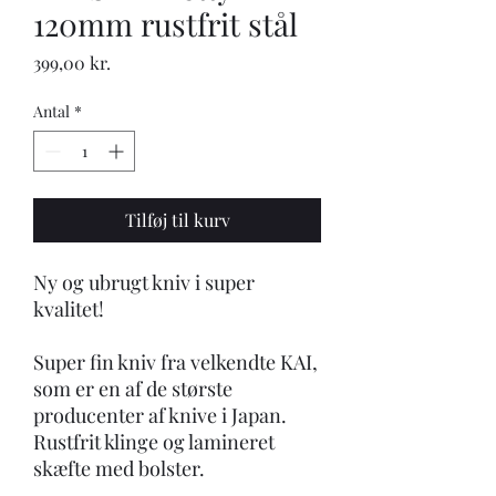
120mm rustfrit stål
Pris
399,00 kr.
Antal
*
Tilføj til kurv
Ny og ubrugt kniv i super
kvalitet!
Super fin kniv fra velkendte KAI,
som er en af de største
producenter af knive i Japan.
Rustfrit klinge og lamineret
skæfte med bolster.