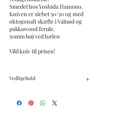
Smedet hos Yoshida Hamono.
Kniven er slebet 50/50 og med
oktogonalt skæfte i Valnød og
pakkawood ferule.
50mm høj ved hælen
Vild kniv til prisen!
Vedligehold
Når du køber en kniv, skal du være
opmærksom på følgende:
-Knivene tåler ikke opvaskemaskine.
-undgå at skære i hårde genstande ben,
frosne varer ect.
-ingen knive er skarpe for evigt, brug
derfor læderstrop eller strygestål for at
holde skarpheden længst muligt.