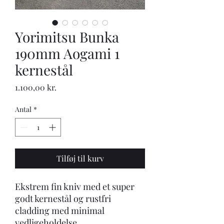
Yorimitsu Bunka
190mm Aogami 1
kernestål
Pris
1.100,00 kr.
Antal
*
Tilføj til kurv
Ekstrem fin kniv med et super
godt kernestål og rustfri
cladding med minimal
vedligeholdelse.