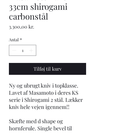
33cm shirogami
carbonstål
Pris
3.300,00 kr.
Antal
*
Tilføj til kurv
Ny og ubrugt kniv i topklasse.
Lavet af Masamoto i deres KS
serie i Shirogami 2 stål. Lækker
kniv hele vejen igennem!!
Skæfte med d shape og
hornferule. Single bevel til