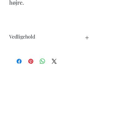
højre.
Vedligehold
Når du køber en kniv, skal du være
opmærksom på følgende:
-Knivene tåler ikke opvaskemaskine.
-undgå at skære i hårde genstande ben,
frosne varer ect.
-ingen knive er skarpe for evigt, brug
derfor læderstrop eller strygestål for at
holde skarpheden længst muligt.
-knive i carbonstål vil skifte udseende
med tiden, det er helt normalt.
-knive i carbonstål skal tørres godt af
efter brug, ellers vil de danne rust.
-få slebet dine knive ved en professionel