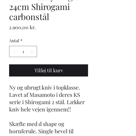
24cm Shirogami
carbonstål
Pris
2.900,00 kr.
Antal
*
Tilføj til kurv
Ny og ubrugt kniv i topklasse.
Lavet af Masamoto i deres KS
serie i Shirogami 2 stål. Lækker
kniv hele vejen igennem!!
Skæfte med d shape og
hornferule. Single bevel til