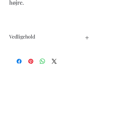
højre.
Vedligehold
Når du køber en kniv, skal du være
opmærksom på følgende:
-Knivene tåler ikke opvaskemaskine.
-undgå at skære i hårde genstande ben,
frosne varer ect.
-ingen knive er skarpe for evigt, brug
derfor læderstrop eller strygestål for at
holde skarpheden længst muligt.
-knive i carbonstål vil skifte udseende
med tiden, det er helt normalt.
-knive i carbonstål skal tørres godt af
efter brug, ellers vil de danne rust.
-få slebet dine knive ved en professionel