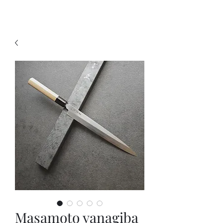
KNIVSLIBNING.COM
Masamoto yanagiba