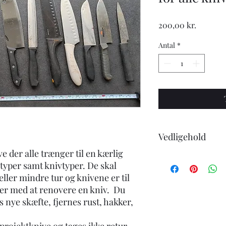
Pris
200,00 kr.
Antal
*
Vedligehold
ve der alle trænger til en kærlig
Når du køber en kniv
ltyper samt knivtyper. De skal
følgende:
ller mindre tur og knivene er til
-Knivene tåler ikke 
ter med at renovere en kniv. Du
-undgå at skære i hår
s nye skæfte, fjernes rust, hakker,
-ingen knive er skarp
eller strygestål for a
-knive i carbonstål vi