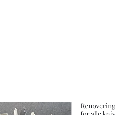
KNIVSLIBNING.COM
Renovering
for alle kni