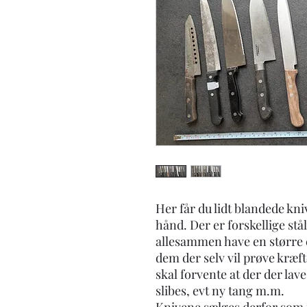
Her får du lidt blandede kni
hånd. Der er forskellige stå
allesammen have en større e
dem der selv vil prøve kræf
skal forvente at der der lave
slibes, evt ny tang m.m.