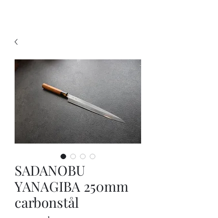
KNIVSLIBNING.COM
SADANOBU
YANAGIBA 250mm
carbonstål