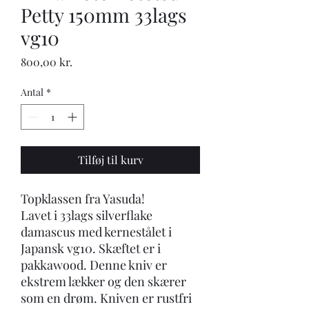
Petty 150mm 33lags
vg10
Pris
800,00 kr.
Antal
*
Tilføj til kurv
Topklassen fra Yasuda!
Lavet i 33lags silverflake
damascus med kernestålet i
Japansk vg10. Skæftet er i
pakkawood. Denne kniv er
ekstrem lækker og den skærer
som en drøm. Kniven er rustfri