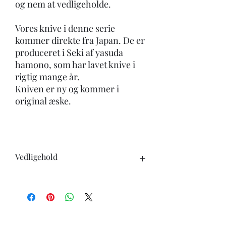
og nem at vedligeholde.
Vores knive i denne serie
kommer direkte fra Japan. De er
produceret i Seki af yasuda
hamono, som har lavet knive i
rigtig mange år.
Kniven er ny og kommer i
original æske.
Vedligehold
Når du køber en kniv, skal du være
opmærksom på følgende:
-Knivene tåler ikke opvaskemaskine.
-undgå at skære i hårde genstande ben,
frosne varer ect.