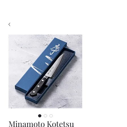
KNIVSLIBNING.COM
Minamoto Kotetsu