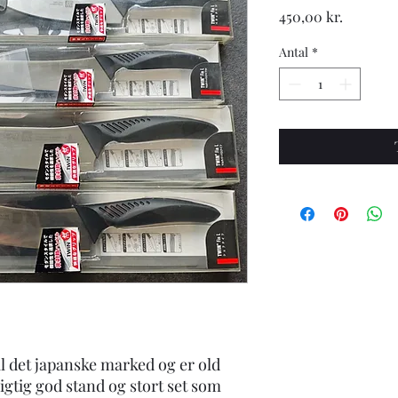
Pris
450,00 kr.
Antal
*
til det japanske marked og er old
rigtig god stand og stort set som