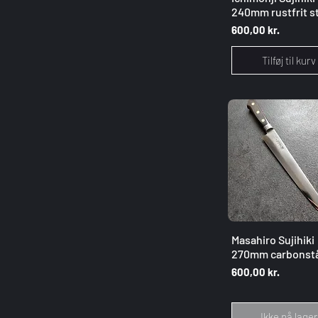
19
240mm rustfrit st
22
Pris
600,00 kr.
23
25
Tilføj til kurv
30
Hurtigvisnin
Masahiro Sujihiki
270mm carbonstå
Pris
600,00 kr.
Ikke på lager