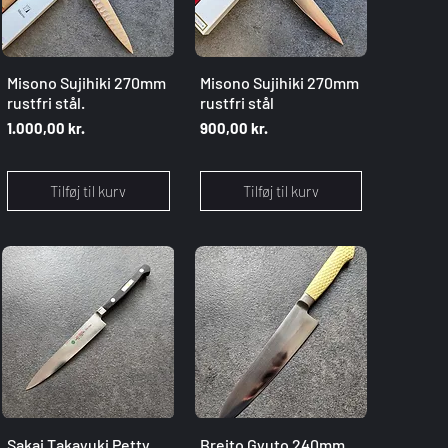
Hurtigvisning
Hurtigvisning
Misono Sujihiki 270mm
Misono Sujihiki 270mm
rustfri stål.
rustfri stål
Pris
Pris
1.000,00 kr.
900,00 kr.
Tilføj til kurv
Tilføj til kurv
Hurtigvisning
Hurtigvisning
Sakai Takayuki Petty
Breito Gyuto 240mm