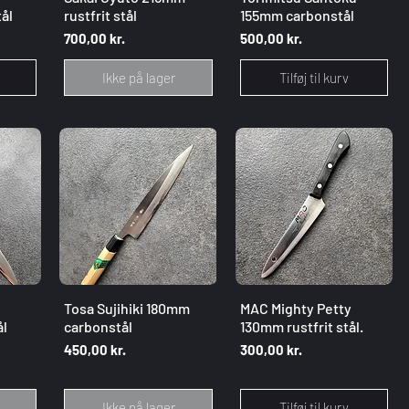
ål
rustfrit stål
155mm carbonstål
Pris
Pris
700,00 kr.
500,00 kr.
Ikke på lager
Tilføj til kurv
g
Hurtigvisning
Hurtigvisning
Tosa Sujihiki 180mm
MAC Mighty Petty
l
carbonstål
130mm rustfrit stål.
Pris
Pris
450,00 kr.
300,00 kr.
Ikke på lager
Tilføj til kurv