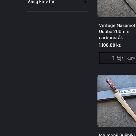
Vælg kniv her
1
2
Hurtigvisnin
Vintage Masamot
3
Usuba 200mm
4
carbonstål.
5
Pris
1.100,00 kr.
6
7
Tilføj til kurv
8
9
10
11
12
13
14
15
16
17
18
Hurtigvisnin
Ichimonji Sujihiki