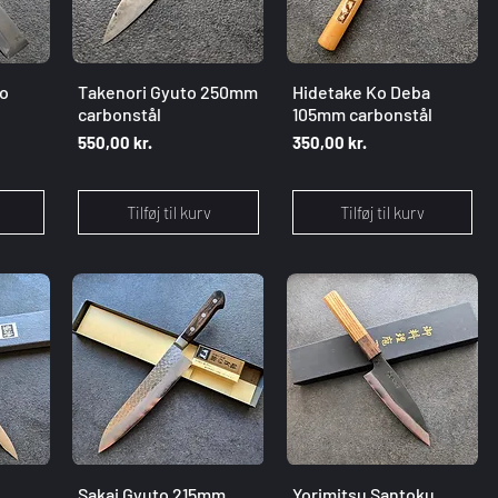
g
Hurtigvisning
Hurtigvisning
o
Takenori Gyuto 250mm
Hidetake Ko Deba
carbonstål
105mm carbonstål
Pris
Pris
550,00 kr.
350,00 kr.
Tilføj til kurv
Tilføj til kurv
g
Hurtigvisning
Hurtigvisning
Sakai Gyuto 215mm
Yorimitsu Santoku