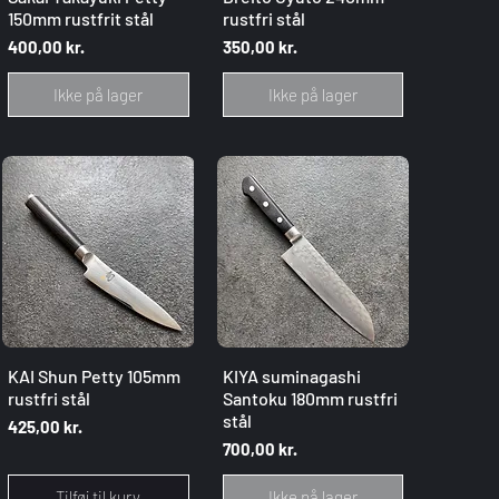
150mm rustfrit stål
rustfri stål
Pris
Pris
400,00 kr.
350,00 kr.
Ikke på lager
Ikke på lager
Hurtigvisning
Hurtigvisning
KAI Shun Petty 105mm
KIYA suminagashi
rustfri stål
Santoku 180mm rustfri
stål
Pris
425,00 kr.
Pris
700,00 kr.
Tilføj til kurv
Ikke på lager