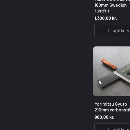
180mm Swedish
rustfrit
Pris
1.300,00 kr.
Tilføj til kurv
Hurtigvisnin
Yorimitsu Gyuto
210mm carbonstå
Pris
900,00 kr.
Tilføj til kurv