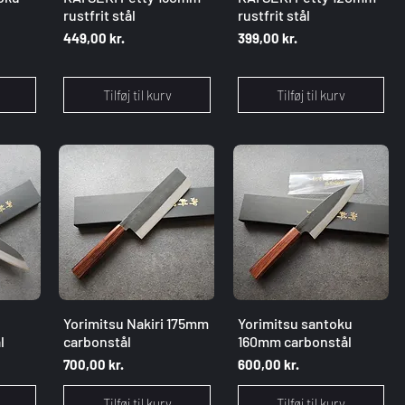
rustfrit stål
rustfrit stål
Pris
Pris
449,00 kr.
399,00 kr.
Tilføj til kurv
Tilføj til kurv
g
Hurtigvisning
Hurtigvisning
Yorimitsu Nakiri 175mm
Yorimitsu santoku
l
carbonstål
160mm carbonstål
Pris
Pris
700,00 kr.
600,00 kr.
Tilføj til kurv
Tilføj til kurv