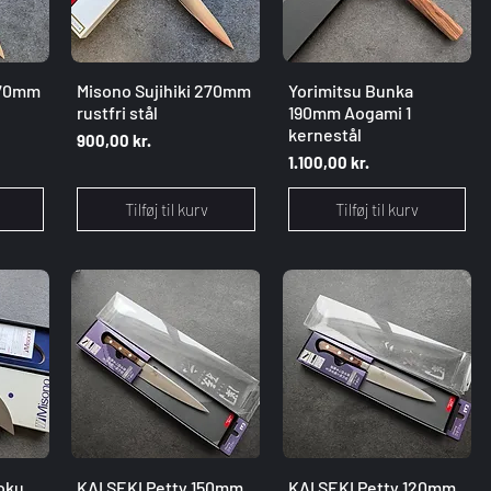
g
Hurtigvisning
Hurtigvisning
270mm
Misono Sujihiki 270mm
Yorimitsu Bunka
rustfri stål
190mm Aogami 1
kernestål
Pris
900,00 kr.
Pris
1.100,00 kr.
Tilføj til kurv
Tilføj til kurv
g
Hurtigvisning
Hurtigvisning
oku
KAI SEKI Petty 150mm
KAI SEKI Petty 120mm