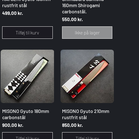
rustfrit stål
160mm Shirogami
carbonstål.
Pris
499,00 kr.
Pris
550,00 kr.
Tilføj til kurv
Ikke på lager
Hurtigvisning
Hurtigvisning
MISONO Gyuto 180mm
MISONO Gyuto 210mm
carbonstål
rustfrit stål
Pris
Pris
900,00 kr.
850,00 kr.
Tilføj til kurv
Tilføj til kurv