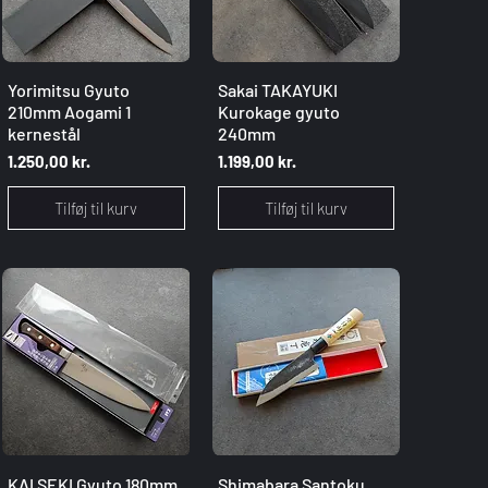
Hurtigvisning
Hurtigvisning
Yorimitsu Gyuto
Sakai TAKAYUKI
210mm Aogami 1
Kurokage gyuto
kernestål
240mm
Pris
Pris
1.250,00 kr.
1.199,00 kr.
Tilføj til kurv
Tilføj til kurv
Hurtigvisning
Hurtigvisning
KAI SEKI Gyuto 180mm
Shimabara Santoku