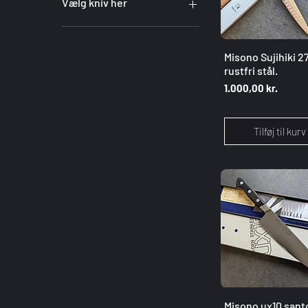
Vælg kniv her
1
2
Hurtigvisnin
Misono Sujihiki 
3
rustfri stål.
4
Pris
1.000,00 kr.
5
6
7
Tilføj til kurv
Hurtigvisnin
Misono ux10 sant